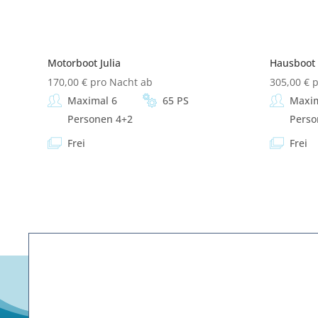
Motorboot Julia
Hausboot 
170,00
€
pro Nacht ab
305,00
€
p
Maximal 6
65 PS
Maxim
Personen 4+2
Perso
Frei
Frei